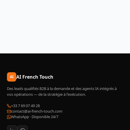
L'Hémorragie des 5 Minutes : le coût réel
des leads qui refroidissent
Lire l'article
AI French Touch
AI
Des leads qualifiés B2B à la demande et des agents IA intégrés à
vos opérations — de la stratégie à l'exécution.
+33 7 69 07 49 28
contact@ai-french-touch.com
WhatsApp ·
Disponible 24/7