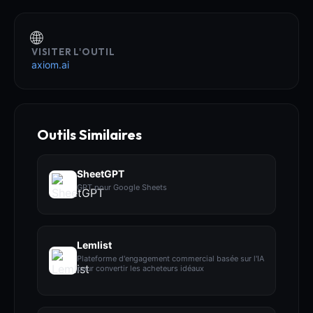
🌐
VISITER L'OUTIL
axiom.ai
Outils Similaires
SheetGPT
GPT pour Google Sheets
Lemlist
Plateforme d'engagement commercial basée sur l'IA
pour convertir les acheteurs idéaux