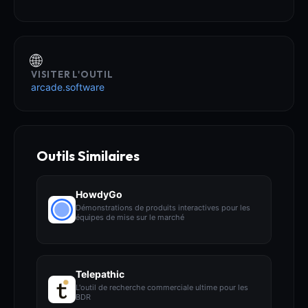
🌐
VISITER L'OUTIL
arcade.software
Outils Similaires
HowdyGo
Démonstrations de produits interactives pour les
équipes de mise sur le marché
Telepathic
L'outil de recherche commerciale ultime pour les
BDR